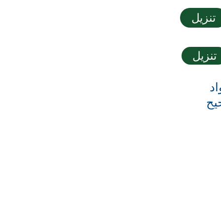
تنزيل
تنزيل
اد 
يح